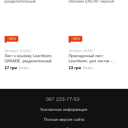
−50%
−50%
Артикул: 331602
Артикул: 304817
Лист к альбому Leuchtturm,
Прокладочный лист
GRANDE, разделительный
Leuchtturm, для листов -
обложек ENCAP, черный
17 грн
13 грн
34 грн
25 грн
067 223-77-53
Контактная информация
Полная версия сайта