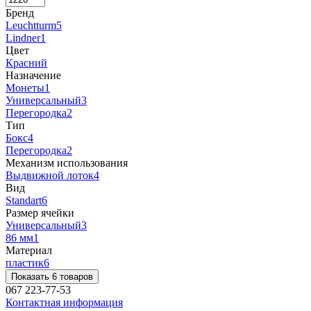
Бренд
Leuchtturm
5
Lindner
1
Цвет
Красний
Назначение
Монеты
1
Универсальный
3
Перегородка
2
Тип
Бокс
4
Перегородка
2
Механизм использования
Выдвижной лоток
4
Вид
Standart
6
Размер ячейки
Универсальный
3
86 мм
1
Материал
пластик
6
Показать 6 товаров
067 223-77-53
Контактная информация