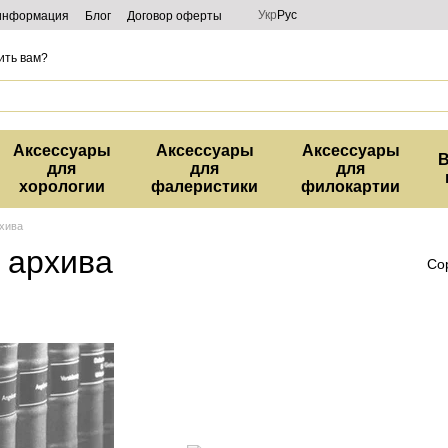
Укр
Рус
 информация
Блог
Договор оферты
ить вам?
Аксессуары
Аксессуары
Аксессуары
В
для
для
для
хорологии
фалеристики
филокартии
хива
 архива
Со