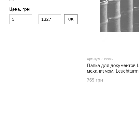
Цена, грн
От Цена, грн
До Цена, грн
OK
Артикул: 319986
Папка для документов L
механизмом, Leuchtturm
769 грн