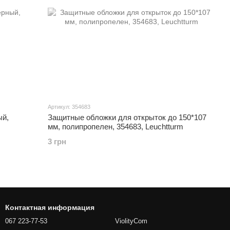
Артикул: 354683
ый,
Защитные обложки для открыток до 150*107
мм, полипропелен, 354683, Leuchtturm
3 грн
Контактная информация
067 223-77-53
ViolityCom