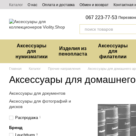
Перейти к основному контенту
Каталог
О нас
Оплата и доставка
Обмен и возврат
Контактная
067 223-77-53
Перезвон
Аксессуары
Аксессуары
Изделия из
для
для
пенопласта
нумизматики
филателии
Главная
Каталог
Прочие направления
Аксессуары для домашнего ар
Аксессуары для домашнего
Аксессуары для документов
Аксессуары для фотографий и
дисков
Распродажа
1
Бренд
Leuchtturm
9