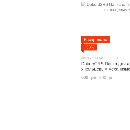
Распродажа
−33%
Артикул: 314384
1
Dokord2RS Папка для до
х кольцевым механизм
600 грн
900 грн