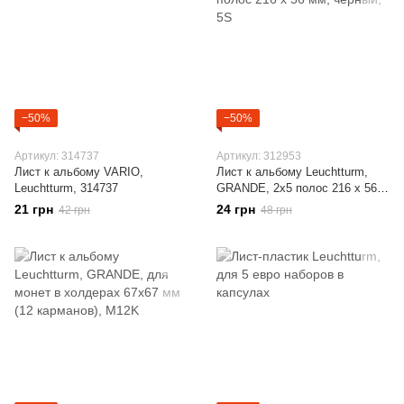
−50%
−50%
Артикул: 314737
Артикул: 312953
Лист к альбому VARIO,
Лист к альбому Leuchtturm,
Leuchtturm, 314737
GRANDE, 2x5 полос 216 х 56
мм, черный, 5S
21 грн
24 грн
42 грн
48 грн