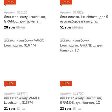
−50%
−50%
1
Артикул: 326120
Артикул: 327928
Лист к альбому Leuchtturm,
Лист-пластик Leuchtturm, для 5
GRANDE, для монет в
евро наборов в капсулах
холдерах 67х67 мм (12
28 грн
51 грн
55 грн
102 грн
карманов), M12K
−50%
−50%
Артикул: 316774
Артикул: 321709
Лист к альбому VARIO,
Лист к альбому Leuchtturm,
Leuchtturm, 316774
GRANDE, для банкнот, 1C
21 грн
23 грн
42 грн
45 грн