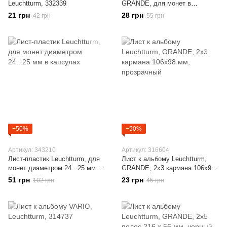
Leuchtturm, 332339
GRANDE, для монет в
холдерах
21 грн
28 грн
42 грн
55 грн
−50%
−50%
Артикул: 343210
Артикул: 316604
Лист-пластик Leuchtturm, для
Лист к альбому Leuchtturm,
монет диаметром 24...25 мм в
GRANDE, 2x3 кармана 106x98
капсулах
мм, прозрачный
51 грн
23 грн
102 грн
45 грн