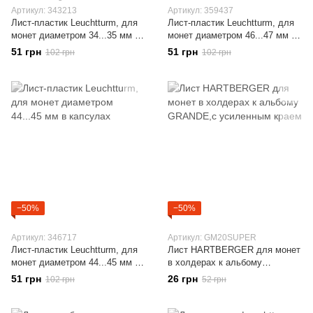
Артикул: 343213
Артикул: 359437
Лист-пластик Leuchtturm, для
Лист-пластик Leuchtturm, для
монет диаметром 34...35 мм в
монет диаметром 46...47 мм в
капсулах
капсулах
51 грн
51 грн
102 грн
102 грн
−50%
−50%
Артикул: 346717
Артикул: GM20SUPER
Лист-пластик Leuchtturm, для
Лист HARTBERGER для монет
монет диаметром 44...45 мм в
в холдерах к альбому
капсулах
GRANDE,с усиленным краем
51 грн
26 грн
102 грн
52 грн