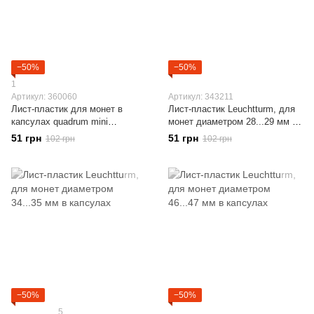
−50%
−50%
1
Артикул: 360060
Артикул: 343211
Лист-пластик для монет в
Лист-пластик Leuchtturm, для
капсулах quadrum mini
монет диаметром 28...29 мм в
Leuchtturm
капсулах
51 грн
51 грн
102 грн
102 грн
−50%
−50%
5