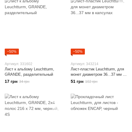
−50%
−50%
Артикул: 331602
Артикул: 343214
Лист к альбому Leuchtturm,
Лист-пластик Leuchtturm, для
GRANDE, разделительный
монет диаметром 36...37 мм в
капсулах
17 грн
51 грн
34 грн
102 грн