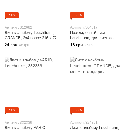
−50%
−50%
Артикул: 312682
Артикул: 304817
Лист к альбому Leuchtturm,
Прокладочный лист
GRANDE, 2x4 полос 216 х 72
Leuchtturm, для листов -
мм, черный, 4S
обложек ENCAP, черный
24 грн
13 грн
48 грн
25 грн
−50%
−50%
Артикул: 332339
Артикул: 324851
Лист к альбому VARIO,
Лист к альбому Leuchtturm,