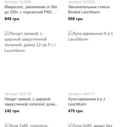
Артикул: 313090
Артикул: 347993
Микроскоп, увеличение от 60х
Увеличительные стекла
до 100х, с подсветкой PM2
Binokel Leuchtturm
Leuchtturm
849 грн
558 грн
Артикул: 322714
Артикул: 344177
Пинцет прямой, с широкой
Лупа карманная 6 в 1
закругленной лопаткой, длина
Leuchtturm
12 см PI13 Leuchtturm
142 грн
475 грн