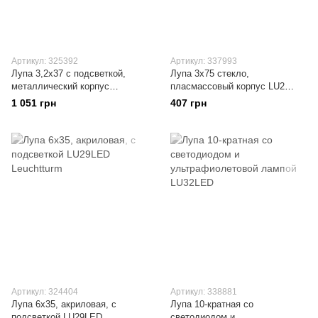
Артикул: 325392
Артикул: 337993
Лупа 3,2x37 с подсветкой,
Лупа 3х75 стекло,
металлический корпус
пласмассовый корпус LU2
LU190LED Leuchtturm
Leuchtturm
1 051 грн
407 грн
Артикул: 324404
Артикул: 338881
Лупа 6х35, акриловая, с
Лупа 10-кратная со
подсветкой LU29LED
светодиодом и