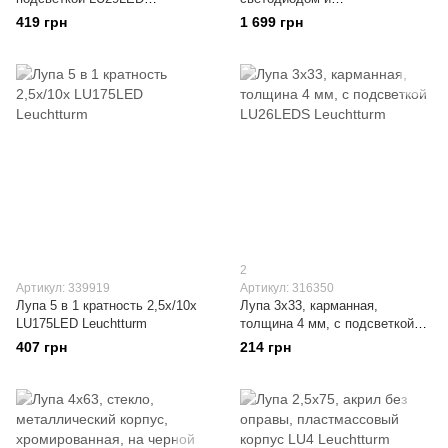
Leuchtturm
ультрафиолетовой лампой
419 грн
1 699 грн
LU32LED
2
Артикул: 339919
Артикул: 316350
Лупа 5 в 1 кратность 2,5х/10х
Лупа 3х33, карманная,
LU175LED Leuchtturm
толщина 4 мм, с подсветкой
LU26LEDS Leuchtturm
407 грн
214 грн