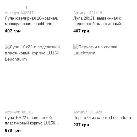
1
Артикул: 332317
Артикул: 321419
Лупа ювелирная 10-кратная,
Лупа 20x21, выдвижная с
монокулярная Leuchtturm
подсветкой, пластиковый
корпус LU30LED Leuchtturm
407 грн
407 грн
Артикул: 301102
Артикул: 305929
Лупа 10x22 с подсветкой,
Перчатки из хлопка Leuchtturm
пластиковый корпус LU150
237 грн
Leuchtturm
679 грн