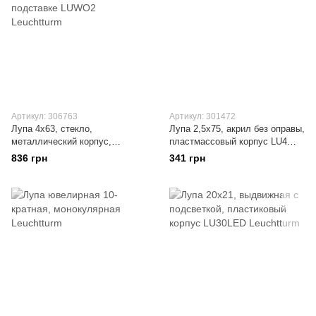
Артикул: 306763
Артикул: 301472
Лупа 4х63, стекло,
Лупа 2,5х75, акрил без оправы,
металлический корпус,
пластмассовый корпус LU4
хромированная, на черной
Leuchtturm
836 грн
341 грн
подставке LUWO2 Leuchtturm