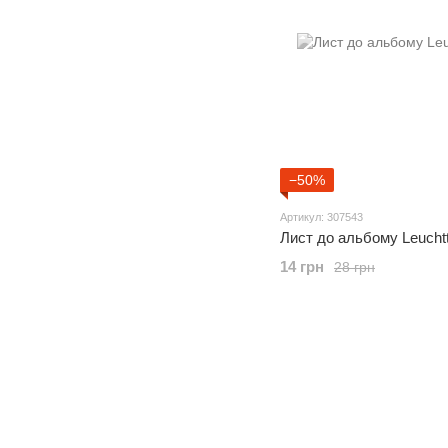
−50%
Артикул: 307543
Лист до альбому Leucht
14 грн
28 грн