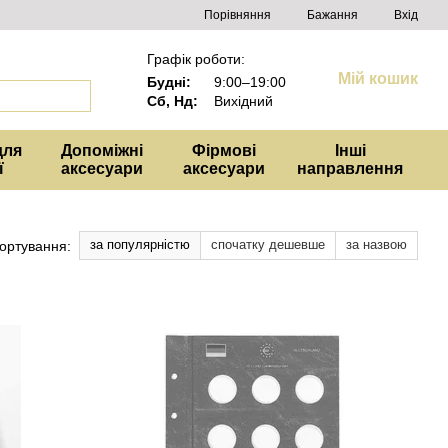
Порівняння
Бажання
Вхід
Графік роботи:
Мій кошик
Будні:
9:00–19:00
Сб, Нд:
Вихідний
для
Допоміжні
Фірмові
Інші
ї
аксесуари
аксесуари
направлення
за популярністю
спочатку дешевше
за назвою
ортування: