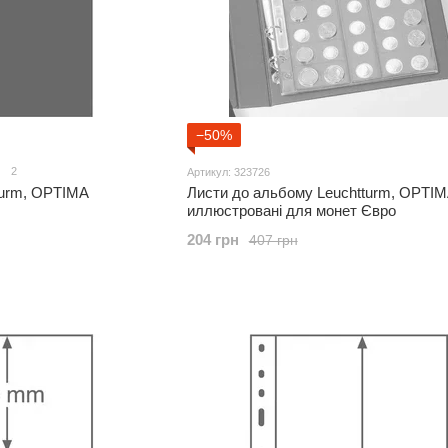
−50%
2
Артикул: 323726
turm, OPTIMA
Листи до альбому Leuchtturm, OPTIM
иллюстровані для монет Євро
204 грн
407 грн