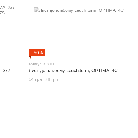
−50%
Артикул: 318071
, 2x7
Лист до альбому Leuchtturm, OPTIMA, 4С
14 грн
28 грн