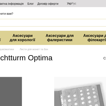
Укр
Рус
актна інформація
Блог
Договір оферти
нити вам?
Аксесуари
Аксесуари для
Аксесуари 
ї
для хорології
фалеристики
філокарті
нумізматики
Листи для монет та бон
chtturm Optima
С