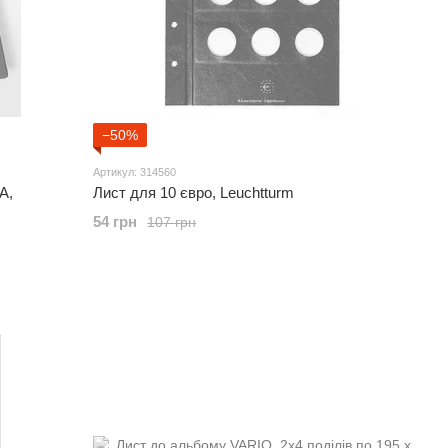
−50%
Артикул: 314560
A,
Лист для 10 євро, Leuchtturm
54 грн
107 грн