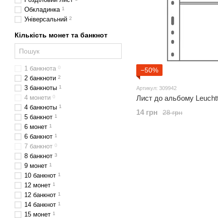
Обкладинка
1
Універсальний
2
Кількість монет та банкнот
1 банкнота
0
−50%
2 банкноти
2
3 банкноты
1
Артикул: 309942
4 монети
0
Лист до альбому Leucht
4 банкноты
1
14 грн
28 грн
5 банкнот
1
6 монет
1
6 банкнот
1
7 банкнот
0
8 банкнот
3
9 монет
1
10 банкнот
1
12 монет
1
12 банкнот
1
14 банкнот
1
15 монет
1