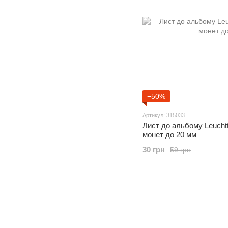
−50%
Артикул: 315033
Лист до альбому Leuch
монет до 20 мм
30 грн
59 грн