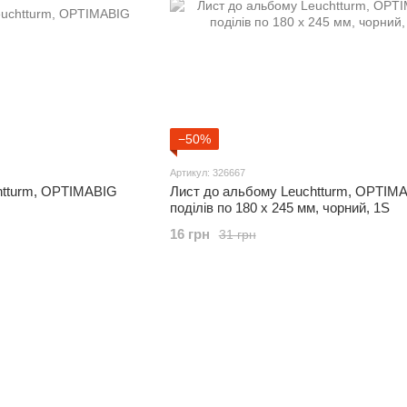
−50%
Артикул: 326667
htturm, OPTIMABIG
Лист до альбому Leuchtturm, OPTIMA
поділів по 180 x 245 мм, чорний, 1S
16 грн
31 грн