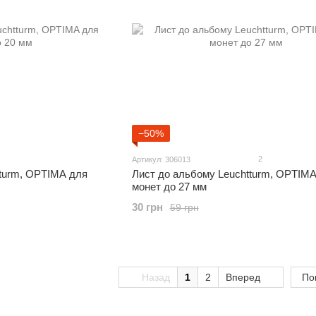
−50%
2
Артикул: 306013
tturm, OPTIMA для
Лист до альбому Leuchtturm, OPTIMA
монет до 27 мм
30 грн
59 грн
Назад
1
2
Вперед
По