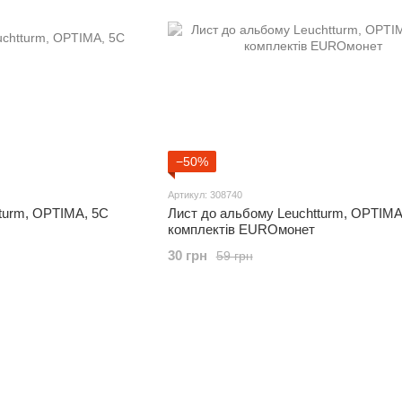
−50%
Артикул: 308740
turm, OPTIMA, 5C
Лист до альбому Leuchtturm, OPTIMA
комплектів ЕUROмонет
30 грн
59 грн