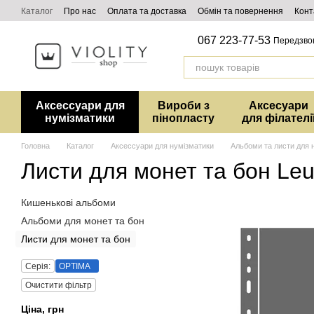
Перейти до основного контенту
Каталог
Про нас
Оплата та доставка
Обмін та повернення
Конт
067 223-77-53
Передзво
Аксессуари для
Вироби з
Аксесуари
нумізматики
пінопласту
для філателі
Головна
Каталог
Аксессуари для нумізматики
Альбоми та листи для 
Листи для монет та бон Leu
Кишенькові альбоми
Альбоми для монет та бон
Листи для монет та бон
Серія:
OPTIMA
Очистити фільтр
Ціна, грн