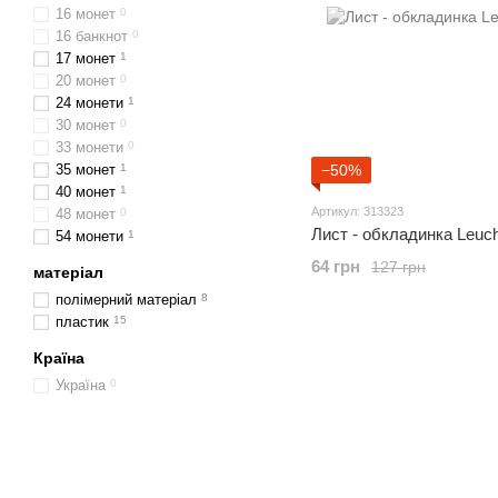
16 монет
0
16 банкнот
0
17 монет
1
20 монет
0
24 монети
1
30 монет
0
33 монети
0
35 монет
1
−50%
40 монет
1
Артикул: 313323
48 монет
0
Лист - обкладинка Leuc
54 монети
1
64 грн
127 грн
матеріал
полімерний матеріал
8
пластик
15
Країна
Україна
0