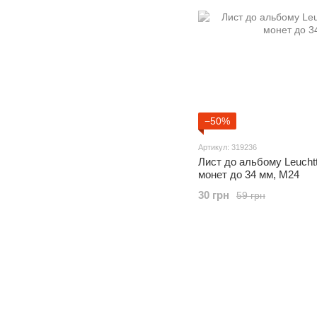
−50%
Артикул: 319236
Лист до альбому Leuch
монет до 34 мм, M24
30 грн
59 грн