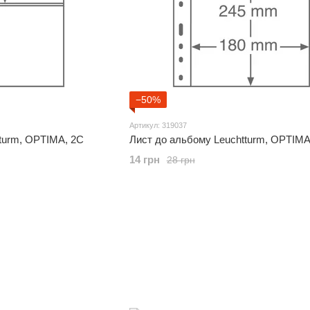
−50%
Артикул: 319037
turm, OPTIMA, 2С
Лист до альбому Leuchtturm, OPTIMA
14 грн
28 грн