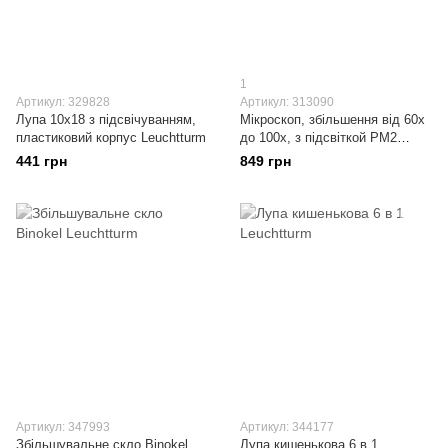
1
Артикул: 329828
Артикул: 313090
Лупа 10x18 з підсвічуванням,
Мікроскоп, збільшення від 60х
пластиковий корпус Leuchtturm
до 100х, з підсвіткой PM2
Leuchtturm
441 грн
849 грн
Артикул: 347993
Артикул: 344177
Збільшувальне скло Binokel
Лупа кишенькова 6 в 1