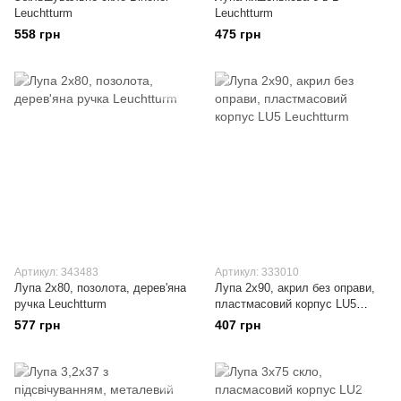
Leuchtturm
Leuchtturm
558 грн
475 грн
Артикул: 343483
Артикул: 333010
Лупа 2x80, позолота, дерев'яна
Лупа 2х90, акрил без оправи,
ручка Leuchtturm
пластмасовий корпус LU5
Leuchtturm
577 грн
407 грн