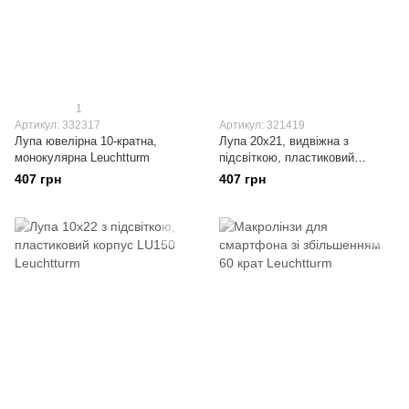
1
Артикул: 332317
Артикул: 321419
Лупа ювелірна 10-кратна,
Лупа 20x21, видвіжна з
монокулярна Leuchtturm
підсвіткою, пластиковий
корпус LU30LED Leuchtturm
407 грн
407 грн