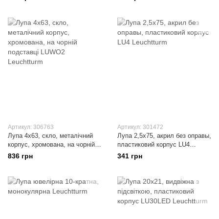
Артикул: 306763
Артикул: 301472
Лупа 4х63, скло, металічний
Лупа 2,5х75, акрил без оправы,
корпус, хромована, на чорній
пластиковий корпус LU4
подставці LUWO2 Leuchtturm
Leuchtturm
836 грн
341 грн