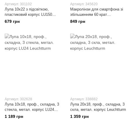
Артикул: 301102
Артикул: 345620
Лупа 10x22 з підсвіткою,
Макролінзи для смартфона зі
пластиковий корпус LU150
збільшенням 60 крат
Leuchtturm
Leuchtturm
679 грн
849 грн
Артикул: 302628
Артикул: 338882
Лупа 10x18, проф., складна, 3
Лупа 20x18, проф., складна, 3
стекла, метал. корпус LU24
скла, метал. корпус Leuchtturm
Leuchtturm
1 189 грн
1 359 грн