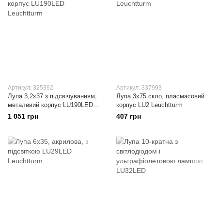
Артикул: 325392
Артикул: 337993
Лупа 3,2x37 з підсвічуванням,
Лупа 3х75 скло, пласмасовий
металевий корпус LU190LED
корпус LU2 Leuchtturm
Leuchtturm
1 051 грн
407 грн