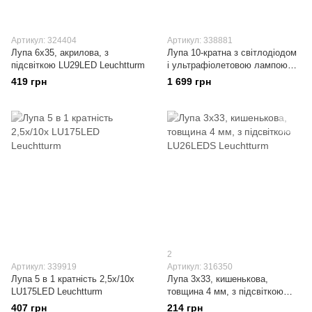
Артикул: 324404
Артикул: 338881
Лупа 6х35, акрилова, з
Лупа 10-кратна з світлодіодом
підсвіткою LU29LED Leuchtturm
і ультрафіолетовою лампою
LU32LED
419 грн
1 699 грн
2
Артикул: 339919
Артикул: 316350
Лупа 5 в 1 кратність 2,5х/10х
Лупа 3х33, кишенькова,
LU175LED Leuchtturm
товщина 4 мм, з підсвіткою
LU26LEDS Leuchtturm
407 грн
214 грн