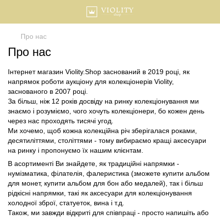
Про нас
Про нас
Інтернет магазин Violity.Shop заснований в 2019 році, як
напрямок роботи аукціону для колекціонерів Violity,
заснованого в 2007 році.
За більш, ніж 12 років досвіду на ринку колекціонування ми
знаємо і розуміємо, чого хочуть колекціонери, бо кожен день
через нас проходять тисячі угод.
Ми хочемо, щоб кожна колекційна річ зберігалася роками,
десятиліттями, століттями - тому вибираємо кращі аксесуари
на ринку і пропонуємо їх нашим клієнтам.
В асортименті Ви знайдете, як традиційні напрямки -
нумізматика, філателія, фалеристика (зможете купити альбом
для монет, купити альбом для бон або медалей), так і більш
рідкісні напрямки, такі як аксесуари для колекціонування
холодної зброї, статуеток, вина і т.д.
Також, ми завжди відкриті для співпраці - просто напишіть або