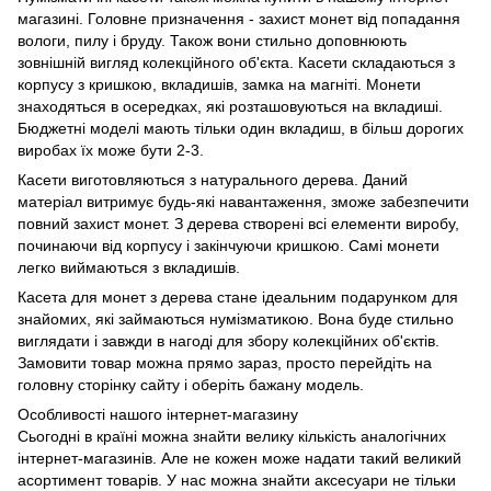
магазині. Головне призначення - захист монет від попадання
вологи, пилу і бруду. Також вони стильно доповнюють
зовнішній вигляд колекційного об'єкта. Касети складаються з
корпусу з кришкою, вкладишів, замка на магніті. Монети
знаходяться в осередках, які розташовуються на вкладиші.
Бюджетні моделі мають тільки один вкладиш, в більш дорогих
виробах їх може бути 2-3.
Касети виготовляються з натурального дерева. Даний
матеріал витримує будь-які навантаження, зможе забезпечити
повний захист монет. З дерева створені всі елементи виробу,
починаючи від корпусу і закінчуючи кришкою. Самі монети
легко виймаються з вкладишів.
Касета для монет з дерева стане ідеальним подарунком для
знайомих, які займаються нумізматикою. Вона буде стильно
виглядати і завжди в нагоді для збору колекційних об'єктів.
Замовити товар можна прямо зараз, просто перейдіть на
головну сторінку сайту і оберіть бажану модель.
Особливості нашого інтернет-магазину
Сьогодні в країні можна знайти велику кількість аналогічних
інтернет-магазинів. Але не кожен може надати такий великий
асортимент товарів. У нас можна знайти аксесуари не тільки