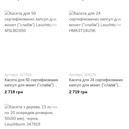
Артикул: 327918
Артикул: 309278
Касета для 50 сертифікованих
Касета для 24 сертифікованих
капсул для монет ("слабів")
капсул для монет ("слабів")
Leuchtturm MSLBOX50
Leuchtturm HMK3T24USK
2 719 грн
2 719 грн