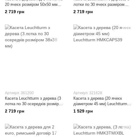
20 ячеєк розміром 50х50 мм
лотки по 30 ячеєк разміром
Leuchtturm
38х38 мм), чорна
2 719 грн
2 719 грн
Артикул: 361200
Артикул: 321628
Касета Leuchtturm з дерева (З
Касета з дерева (20 ячеєк
лотка по 30 осередків розміром
діаметром 45 мм) Leuchtturm
38х38 мм)
HMKCAPS39
2 719 грн
1 529 грн