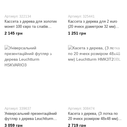
Артикул: 322134
Артикул: 325441
Кассета з дерева для золотих
Кассета з дерева для 2 euro
монет 100 євро та слабів
(20 ячеєк діаметром 32 мм)
Leuchtturm MKG2T100EUD
Leuchtturm HMKC2EUEMU
2 145 грн
1 251 грн
Артикул: 339637
Артикул: 308474
Універсальний презентаційний
Касета з дерева, (З лотка по
футляр з дерева Leuchtturm
20 ячеєк розміром 48х48 мм)
HSKVARIO3
Leuchtturm HMK3T20BL
3 059 грн
2 719 грн