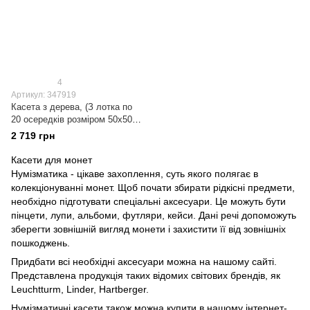
4
Артикул: 347919
Касета з дерева, (З лотка по
20 осередків розміром 50х50
мм), чорна, Leuchtturm 347919
2 719 грн
Касети для монет
Нумізматика - цікаве захоплення, суть якого полягає в
колекціонуванні монет. Щоб почати збирати рідкісні предмети,
необхідно підготувати спеціальні аксесуари. Це можуть бути
пінцети, лупи, альбоми, футляри, кейси. Дані речі допоможуть
зберегти зовнішній вигляд монети і захистити її від зовнішніх
пошкоджень.
Придбати всі необхідні аксесуари можна на нашому сайті.
Представлена ​​продукція таких відомих світових брендів, як
Leuchtturm, Linder, Hartberger.
Нумізматичні касети також можна купити в нашому інтернет-