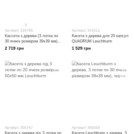
5
Артикул: 326786
Артикул: 341012
Кассета з дерева (З лотка по
Касета з дерева для 20 капсул
30 ячеєк розміром 39х39 мм)
QUADRUM Leuchtturm
Leuchtturm HMK3T30BL
2 719 грн
1 529 грн
Артикул: 304747
Артикул: 360058
Касета з дерева під З лотки по
Касета Leuchtturm з дерева, З