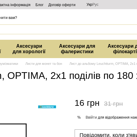
Укр
Рус
актна інформація
Блог
Договір оферти
нити вам?
Аксесуари
Аксесуари для
Аксесуари 
ї
для хорології
фалеристики
філокарті
нумізматики
Листи для монет та бон
Лист до альбому Leuchtturm, OPTIMA, 2x1 п
, OPTIMA, 2x1 поділів по 180 
16 грн
31 грн
Ввійти
для відображення нак
%
Повідомити, коли з'яв