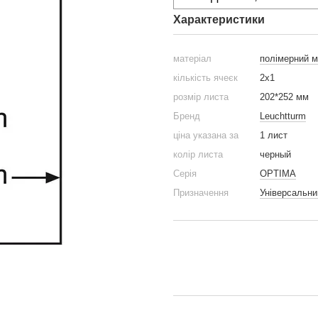
Характеристики
матеріал
полімерний м
кількість ячеєк
2x1
розмір листа
202*252 мм
Бренд
Leuchtturm
ціна указана за
1 лист
колір листа
черный
Серія
OPTIMA
Призначення
Універсальни