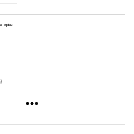
атеріал
й