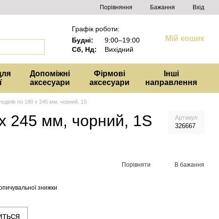
Порівняння
Бажання
Вхід
Графік роботи:
Мій кошик
Будні:
9:00–19:00
Сб, Нд:
Вихідний
для
Допоміжні
Фірмові
Інші
ї
аксесуари
аксесуари
направлення
оділів по 180 x 245 мм, чорний, 1S
x 245 мм, чорний, 1S
Артикул
326667
Порівняти
В бажання
опичувальної знижки
иться