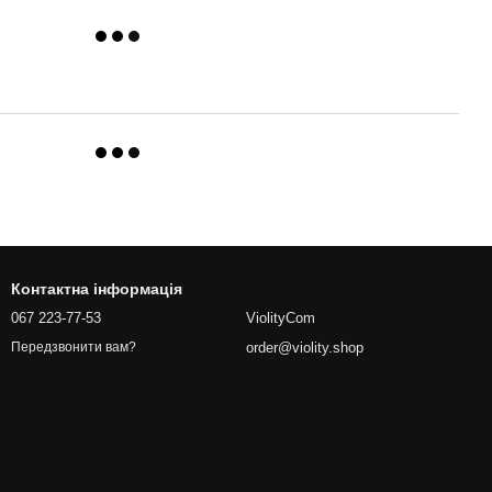
Контактна інформація
067 223-77-53
ViolityCom
order@violity.shop
Передзвонити вам?