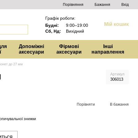
Порівняння
Бажання
Вхід
Графік роботи:
Мій кошик
Будні:
9:00–19:00
Сб, Нд:
Вихідний
для
Допоміжні
Фірмові
Інші
ї
аксесуари
аксесуари
направлення
монет до 27 мм
м
Артикул
306013
Порівняти
В бажання
опичувальної знижки
иться