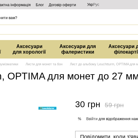
Укр
Рус
актна інформація
Блог
Договір оферти
нити вам?
Аксесуари
Аксесуари для
Аксесуари 
ї
для хорології
фалеристики
філокарті
нумізматики
Листи для монет та бон
Лист до альбому Leuchtturm, OPTIMA для 
m, OPTIMA для монет до 27 м
30 грн
59 грн
Ввійти
для відображення нак
%
Повідомити, коли з'яв