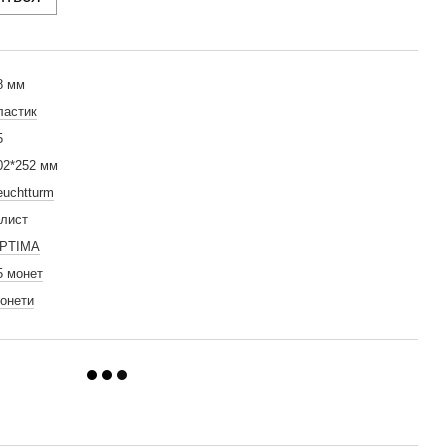
8 мм
ластик
5
02*252 мм
euchtturm
 лист
PTIMA
5 монет
онети