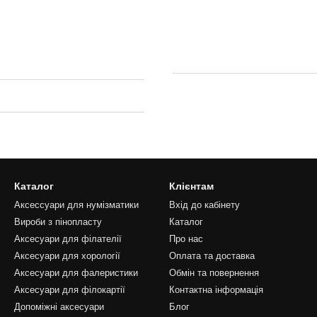
Каталог
Клієнтам
Аксессуари для нумізматики
Вхід до кабінету
Вироби з пінопласту
Каталог
Аксесуари для філателії
Про нас
Аксесуари для хорології
Оплата та доставка
Аксесуари для фалеристики
Обмін та повернення
Аксесуари для філокартії
Контактна інформація
Допоміжні аксесуари
Блог