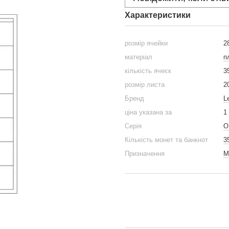
Характеристики
розмір ячейки
2
матеріал
п
кількість ячеєк
3
розмір листа
2
Бренд
L
ціна указана за
1
Серія
O
Кількість монет та банкнот
3
Призначення
М