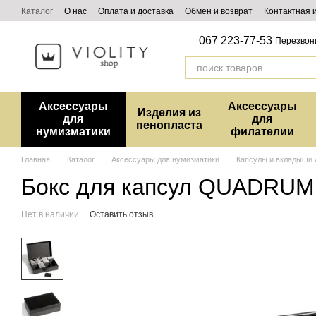
Перейти к основному контенту
Каталог
О нас
Оплата и доставка
Обмен и возврат
Контактная
067 223-77-53
Перезвон
Аксессуары
Аксессуары
Изделия из
для
для
пенопласта
нумизматики
филателии
Главная
Каталог
Аксессуары для нумизматики
Капсулы и вкладыши 
Бокс для капсул QUADRUM 
Нет в наличии
Оставить отзыв