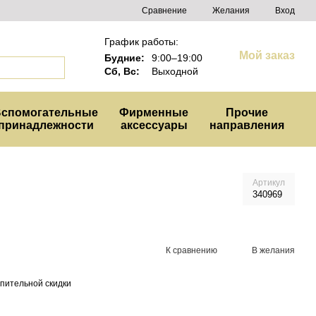
Сравнение
Желания
Вход
График работы:
Мой заказ
Будние:
9:00–19:00
Сб, Вс:
Выходной
спомогательные
Фирменные
Прочие
принадлежности
аксессуары
направления
Артикул
340969
К сравнению
В желания
пительной скидки