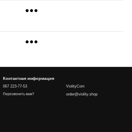
Контактная информация
067 223-77-53
ViolityCom
order@violity.shop
Перезвонить вам?