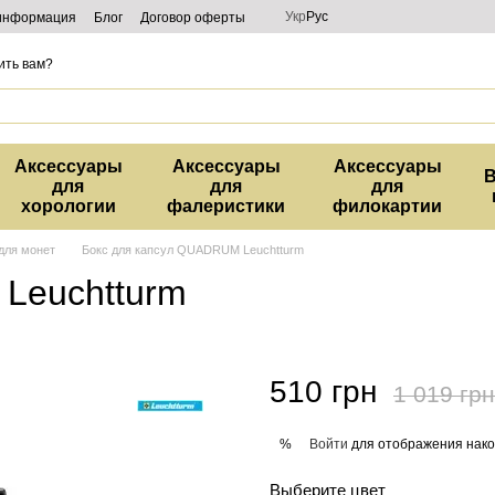
Укр
Рус
 информация
Блог
Договор оферты
ить вам?
Аксессуары
Аксессуары
Аксессуары
В
для
для
для
хорологии
фалеристики
филокартии
для монет
Бокс для капсул QUADRUM Leuchtturm
Leuchtturm
510 грн
1 019 грн
Войти
для отображения нако
%
Выберите цвет