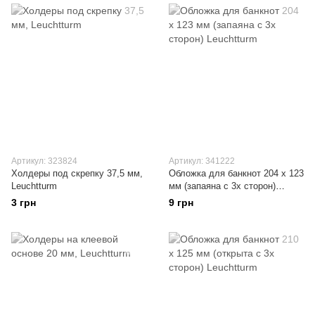
Артикул: 323824
Артикул: 341222
Холдеры под скрепку 37,5 мм,
Обложка для банкнот 204 х 123
Leuchtturm
мм (запаяна с 3х сторон)
Leuchtturm
3 грн
9 грн