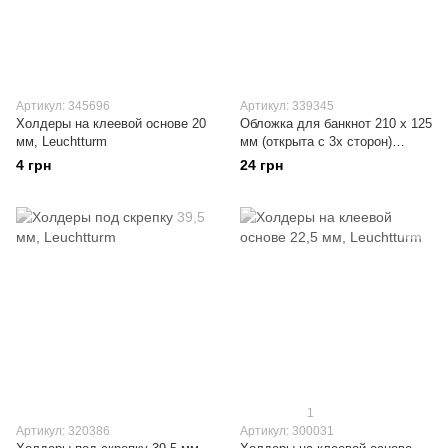
Артикул: 345696
Артикул: 339345
Холдеры на клеевой основе 20
Обложка для банкнот 210 х 125
мм, Leuchtturm
мм (открыта с 3х сторон)
Leuchtturm
4 грн
24 грн
1
Артикул: 320386
Артикул: 300031