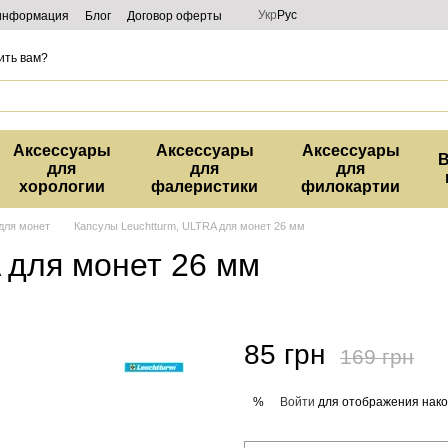
Укр
Рус
 информация
Блог
Договор оферты
ить вам?
Аксессуары
Аксессуары
Аксессуары
В
для
для
для
хорологии
фалеристики
филокартии
для монет
Капсулы Leuchtturm, ULTRA для монет 26 мм
 для монет 26 мм
85 грн
169 грн
Войти
для отображения нако
%