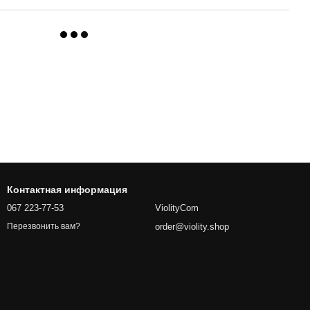
Контактная информация
067 223-77-53
ViolityCom
order@violity.shop
Перезвонить вам?