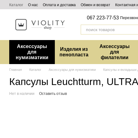
Перейти к основному контенту
Каталог
О нас
Оплата и доставка
Обмен и возврат
Контактная
067 223-77-53
Перезвон
Аксессуары
Аксессуары
Изделия из
для
для
пенопласта
нумизматики
филателии
Главная
Каталог
Аксессуары для нумизматики
Капсулы и вкладыши 
Капсулы Leuchtturm, ULTRA
Нет в наличии
Оставить отзыв