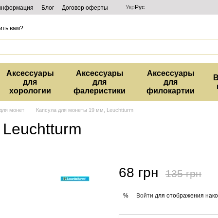
Укр
Рус
 информация
Блог
Договор оферты
ить вам?
Аксессуары
Аксессуары
Аксессуары
В
для
для
для
хорологии
фалеристики
филокартии
для монет
Капсула для монеты 19 мм, Leuchtturm
 Leuchtturm
68 грн
135 грн
Войти
для отображения нако
%