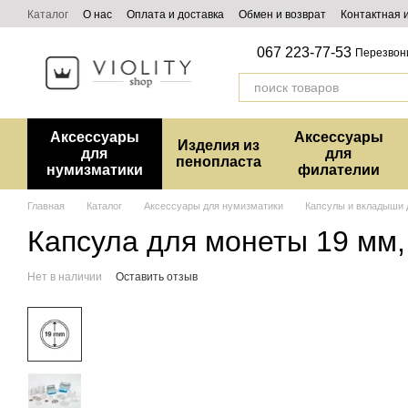
Перейти к основному контенту
Каталог
О нас
Оплата и доставка
Обмен и возврат
Контактная
067 223-77-53
Перезвон
Аксессуары
Аксессуары
Изделия из
для
для
пенопласта
нумизматики
филателии
Главная
Каталог
Аксессуары для нумизматики
Капсулы и вкладыши 
Капсула для монеты 19 мм,
Нет в наличии
Оставить отзыв