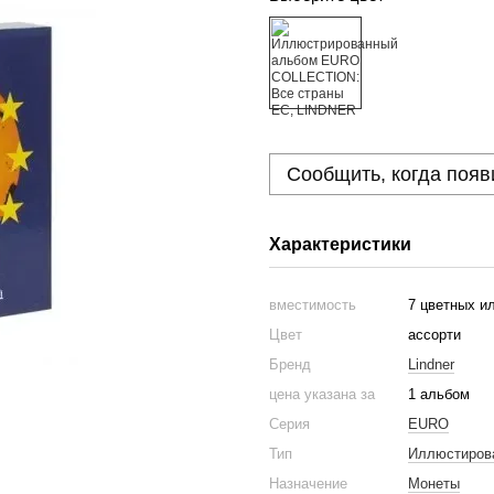
Сообщить, когда появ
Характеристики
вместимость
7 цветных и
Цвет
ассорти
Бренд
Lindner
цена указана за
1 альбом
Серия
EURO
Тип
Иллюстиров
Назначение
Монеты