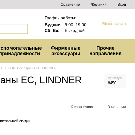
Сравнение
Желания
Вход
График работы:
Мой заказ
Будние:
9:00–19:00
Сб, Вс:
Выходной
спомогательные
Фирменные
Прочие
принадлежности
аксессуары
направления
LECTION: Все страны ЕС, LINDNER
раны ЕС, LINDNER
Артикул
8450
К сравнению
В желания
пительной скидки