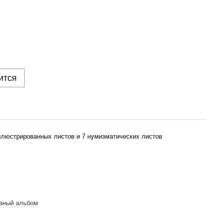
ится
ллюстрированных листов и 7 нумизматических листов
аный альбом