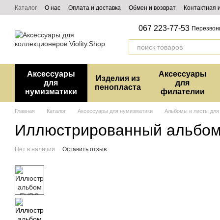
Перейти к основному контенту
Каталог
О нас
Оплата и доставка
Обмен и возврат
Контактная
067 223-77-53
Перезвон
Аксессуары
Аксессуары
Изделия из
для
для
пенопласта
нумизматики
филателии
Главная
Каталог
Аксессуары для нумизматики
Альбомы и листы для
Иллюстрированный альбом
Нет в наличии
Оставить отзыв