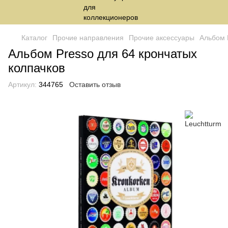
Каталог
Прочие направления
Прочие аксессуары
Альбом 
Альбом Presso для 64 крончатых
колпачков
Артикул:
344765
Оставить отзыв