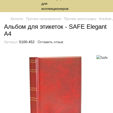
Каталог
Прочие направления
Прочие аксессуары
Альбом д
Альбом для этикеток - SAFE Elegant
A4
Артикул:
5100-452
Оставить отзыв