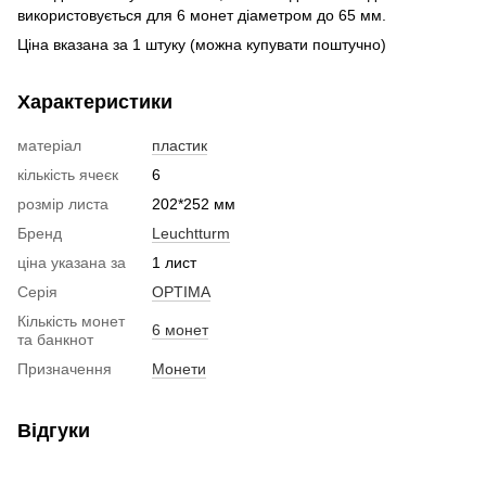
використовується для 6 монет діаметром до 65 мм.
Ціна вказана за 1 штуку (можна купувати поштучно)
Характеристики
матеріал
пластик
кількість ячеєк
6
розмір листа
202*252 мм
Бренд
Leuchtturm
ціна указана за
1 лист
Серія
OPTIMA
Кількість монет
6 монет
та банкнот
Призначення
Монети
Відгуки