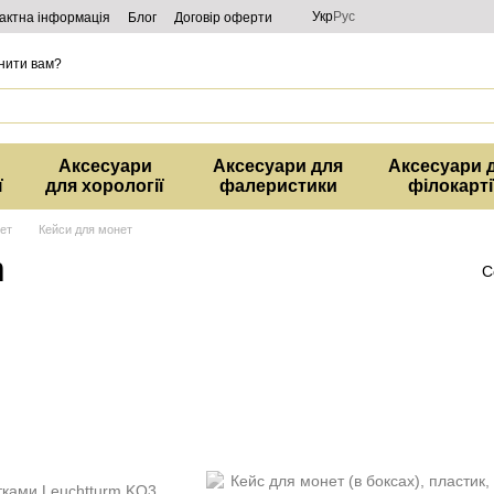
Укр
Рус
актна інформація
Блог
Договір оферти
нити вам?
Аксесуари
Аксесуари для
Аксесуари 
ї
для хорології
фалеристики
філокарті
нет
Кейси для монет
m
С