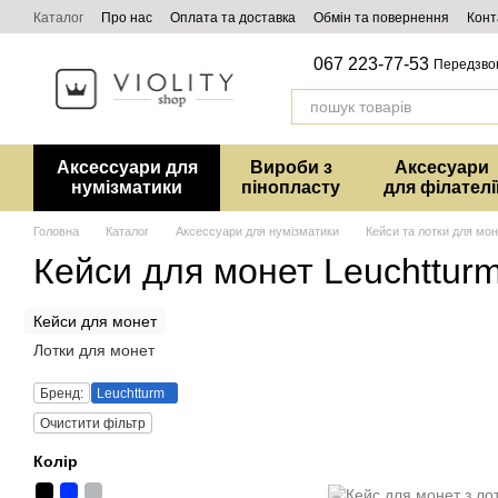
Перейти до основного контенту
Каталог
Про нас
Оплата та доставка
Обмін та повернення
Конт
067 223-77-53
Передзво
Аксессуари для
Вироби з
Аксесуари
нумізматики
пінопласту
для філателі
Головна
Каталог
Аксессуари для нумізматики
Кейси та лотки для мо
Кейси для монет Leuchttur
Кейси для монет
Лотки для монет
Бренд:
Leuchtturm
Очистити фільтр
Колір