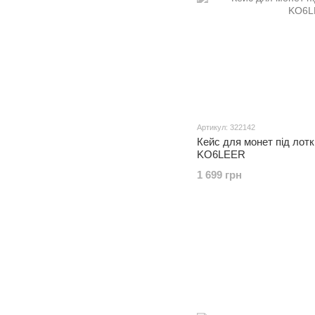
Артикул: 322142
Кейс для монет під лотк
KO6LEER
1 699 грн