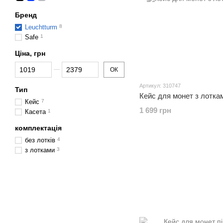
Бренд
Leuchtturm
8
Safe
1
Ціна, грн
Від Ціна, грн
До Ціна, грн
ОК
Артикул: 310747
Тип
Кейс для монет з лотка
Кейс
7
1 699 грн
Касета
1
комплектація
без лотків
4
з лотками
3