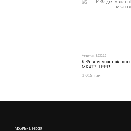
Артикул: 323212
Кейс для монет під лотк
MK4TBLLEER
1 019 грн
Мобільна версія