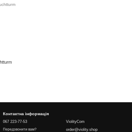
htturm
Контактна інформація
067 223-77-53
ViolityCom
order@violity.shop
Передзвонити вам?