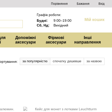
Порівняння
Бажання
Вхід
Графік роботи:
Мій кошик
Будні:
9:00–19:00
Сб, Нд:
Вихідний
для
Допоміжні
Фірмові
Інші
ї
аксесуари
аксесуари
направлення
за популярністю
спочатку дешевше
за назвою
ортування: