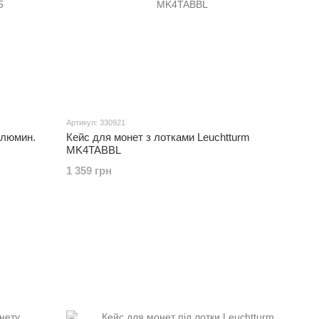
Артикул: 330921
алюмин.
Кейс для монет з лотками Leuchtturm
MK4TABBL
1 359 грн