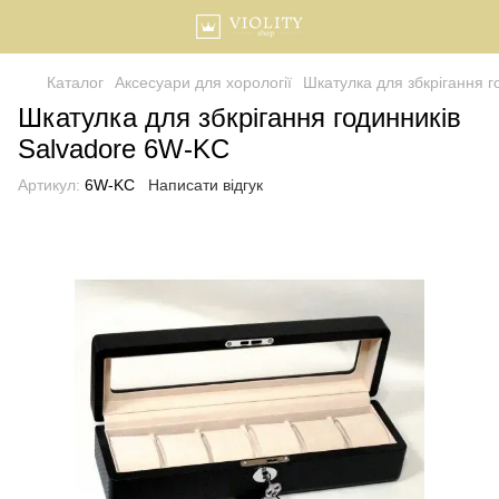
Каталог
Аксесуари для хорології
Шкатулка для збкрігання г
Шкатулка для збкрігання годинників
Salvadore 6W-KC
Артикул:
6W-KC
Написати відгук