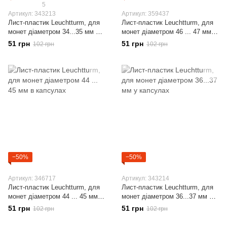
5
Артикул: 343213
Артикул: 359437
Лист-пластик Leuchtturm, для
Лист-пластик Leuchtturm, для
монет діаметром 34...35 мм в
монет діаметром 46 ... 47 мм в
капсулах
капсулах
51 грн
51 грн
102 грн
102 грн
−50%
−50%
Артикул: 346717
Артикул: 343214
Лист-пластик Leuchtturm, для
Лист-пластик Leuchtturm, для
монет діаметром 44 ... 45 мм в
монет діаметром 36...37 мм у
капсулах
капсулах
51 грн
51 грн
102 грн
102 грн