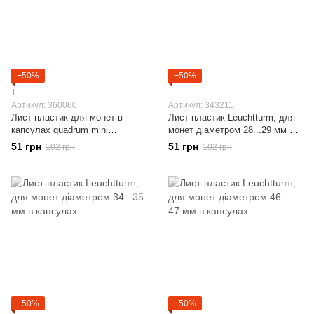
−50%
−50%
1
Артикул: 360060
Артикул: 343211
Лист-пластик для монет в
Лист-пластик Leuchtturm, для
капсулах quadrum mini
монет діаметром 28...29 мм у
Leuchtturm
капсулах
51 грн
51 грн
102 грн
102 грн
−50%
−50%