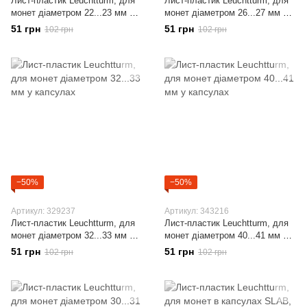
Лист-пластик Leuchtturm, для
Лист-пластик Leuchtturm, для
монет діаметром 22...23 мм у
монет діаметром 26...27 мм у
капсулах
капсулах
51 грн
51 грн
102 грн
102 грн
−50%
−50%
Артикул: 329237
Артикул: 343216
Лист-пластик Leuchtturm, для
Лист-пластик Leuchtturm, для
монет діаметром 32...33 мм у
монет діаметром 40...41 мм у
капсулах
капсулах
51 грн
51 грн
102 грн
102 грн