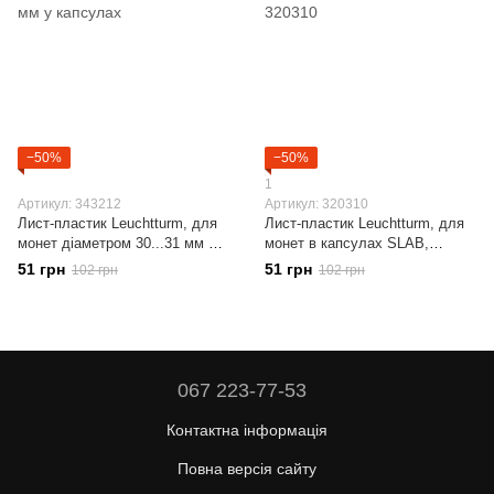
−50%
−50%
1
Артикул: 343212
Артикул: 320310
Лист-пластик Leuchtturm, для
Лист-пластик Leuchtturm, для
монет діаметром 30...31 мм у
монет в капсулах SLAB,
капсулах
320310
51 грн
51 грн
102 грн
102 грн
067 223-77-53
Контактна інформація
Повна версія сайту