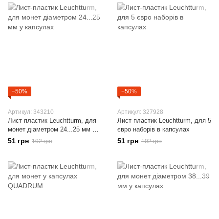
−50%
−50%
Артикул: 343210
Артикул: 327928
Лист-пластик Leuchtturm, для
Лист-пластик Leuchtturm, для 5
монет діаметром 24...25 мм у
євро наборів в капсулах
капсулах
51 грн
51 грн
102 грн
102 грн