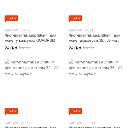
−50%
−50%
1
Артикул: 334778
Артикул: 343215
Лист-пластик Leuchtturm, для
Лист-пластик Leuchtturm, для
монет у капсулах QUADRUM
монет діаметром 38...39 мм у
капсулах
51 грн
51 грн
102 грн
102 грн
−50%
−50%
Артикул: 343208
Артикул: 325214