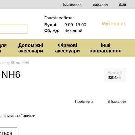
Порівняння
Бажання
Вхід
Графік роботи:
Мій кошик
Будні:
9:00–19:00
Сб, Нд:
Вихідний
для
Допоміжні
Фірмові
Інші
ї
аксесуари
аксесуари
направлення
онет до 55 мм, NH6
, NH6
Артикул
330456
Порівняти
В бажання
опичувальної знижки
иться