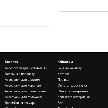
Каталог
Клієнтам
Аксессуари для нумізматики
Вхід до кабінету
Вироби з пінопласту
Каталог
Аксесуари для філателії
Про нас
Аксесуари для хорології
Оплата та доставка
Аксесуари для фалеристики
Обмін та повернення
Аксесуари для філокартії
Контактна інформація
Допоміжні аксесуари
Блог