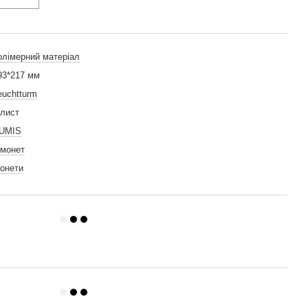
олімерний матеріал
93*217 мм
euchtturm
 лист
UMIS
 монет
онети