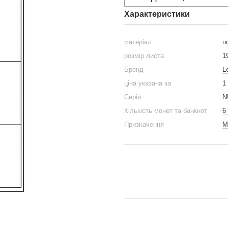
Характеристики
матеріал
п
розмір листа
1
Бренд
L
ціна указана за
1
Серія
N
Кількість монет та банкнот
6
Призначення
М