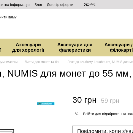
Укр
Рус
актна інформація
Блог
Договір оферти
нити вам?
Аксесуари
Аксесуари для
Аксесуари 
ї
для хорології
фалеристики
філокарті
нумізматики
Листи для монет та бон
Лист до альбому Leuchtturm, NUMIS для м
m, NUMIS для монет до 55 мм
30 грн
59 грн
Ввійти
для відображення нак
%
Повідомити, коли з'яв