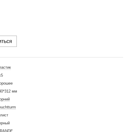
иться
ластик
x5
орошее
40*312 мм
орний
euchtturm
 лист
ерный
RANDE