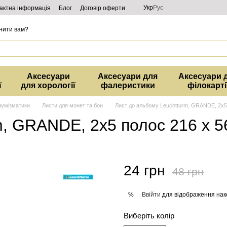
Укр
Рус
актна інформація
Блог
Договір оферти
нити вам?
Аксесуари
Аксесуари для
Аксесуари 
ї
для хорології
фалеристики
філокарті
нумізматики
Листи для монет та бон
Лист до альбому Leuchtturm, GRANDE, 2x5 
m, GRANDE, 2x5 полос 216 х 5
24 грн
48 грн
Ввійти
для відображення нак
%
Виберіть колір