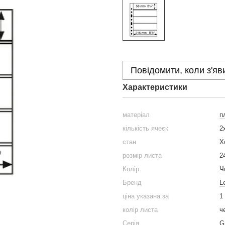
Повідомити, коли з'яв
Характеристики
матеріал
п
кількість ячеєк
2
стан
Х
розмір листа
2
Колір
Ч
Бренд
L
ціна указана за
1
колір листа
ч
Серія
G