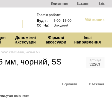
Порівняння
Бажання
Вхід
Графік роботи:
Мій кошик
Будні:
9:00–19:00
Сб, Нд:
Вихідний
для
Допоміжні
Фірмові
Інші
ї
аксесуари
аксесуари
направлення
полос 216 х 56 мм, чорний, 5S
6 мм, чорний, 5S
Артикул
312953
Порівняти
В бажання
опичувальної знижки