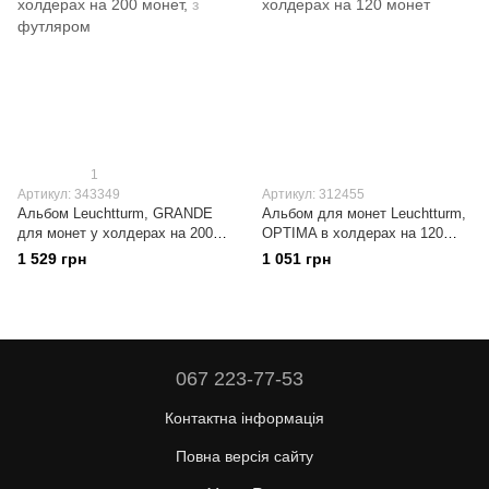
1
Артикул: 343349
Артикул: 312455
Альбом Leuchtturm, GRANDE
Альбом для монет Leuchtturm,
для монет у холдерах на 200
OPTIMA в холдерах на 120
монет, з футляром
монет
1 529 грн
1 051 грн
067 223-77-53
Контактна інформація
Повна версія сайту