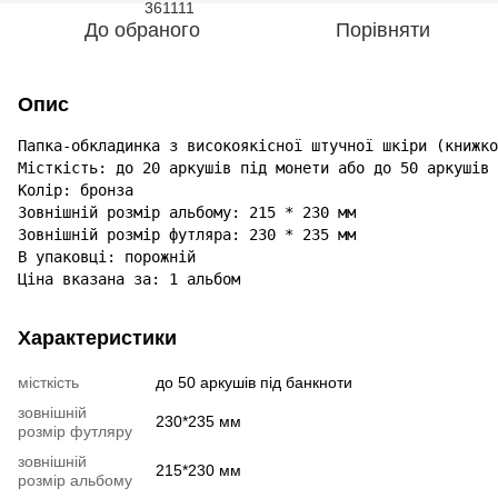
До обраного
Порівняти
Опис
Папка-обкладинка з високоякісної штучної шкіри (книжко
Місткість: до 20 аркушів під монети або до 50 аркушів 
Колір: бронза

Зовнішній розмір альбому: 215 * 230 мм

Зовнішній розмір футляра: 230 * 235 мм

В упаковці: порожній

Характеристики
місткість
до 50 аркушів під банкноти
зовнішній
230*235 мм
розмір футляру
зовнішній
215*230 мм
розмір альбому