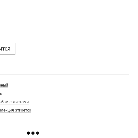
ится
рный
fe
ьбом с листами
ллекция этикеток