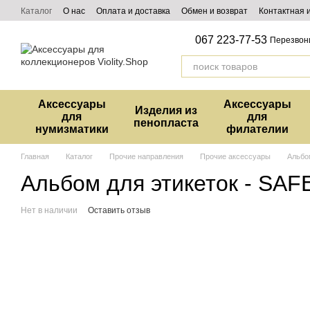
Перейти к основному контенту
Каталог
О нас
Оплата и доставка
Обмен и возврат
Контактная
067 223-77-53
Перезвон
Аксессуары
Аксессуары
Изделия из
для
для
пенопласта
нумизматики
филателии
Главная
Каталог
Прочие направления
Прочие аксессуары
Альбом
Альбом для этикеток - SAFE
Нет в наличии
Оставить отзыв