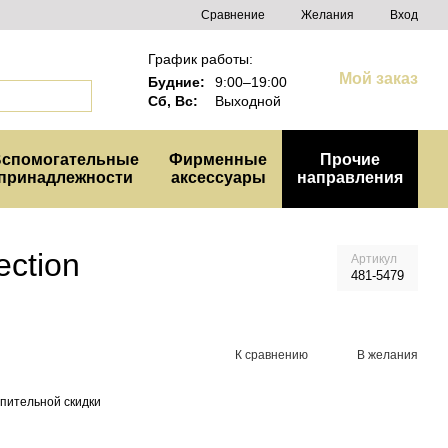
Сравнение
Желания
Вход
График работы:
Мой заказ
Будние:
9:00–19:00
Сб, Вс:
Выходной
спомогательные
Фирменные
Прочие
принадлежности
аксессуары
направления
ection
Артикул
481-5479
К сравнению
В желания
пительной скидки