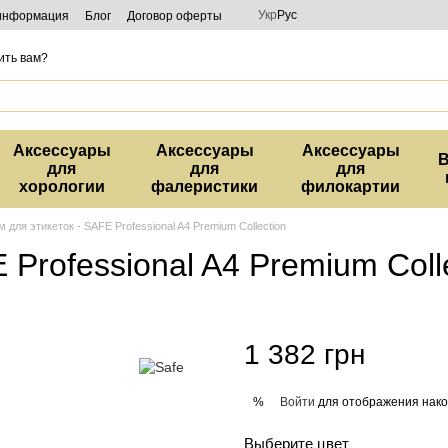
Укр
Рус
 информация
Блог
Договор оферты
ить вам?
Аксессуары
Аксессуары
Аксессуары
В
для
для
для
хорологии
фалеристики
филокартии
 для этикеток - SAFE Professional A4 Premium Collection
 Professional A4 Premium Coll
1 382 грн
Войти
для отображения нако
%
Выберите цвет