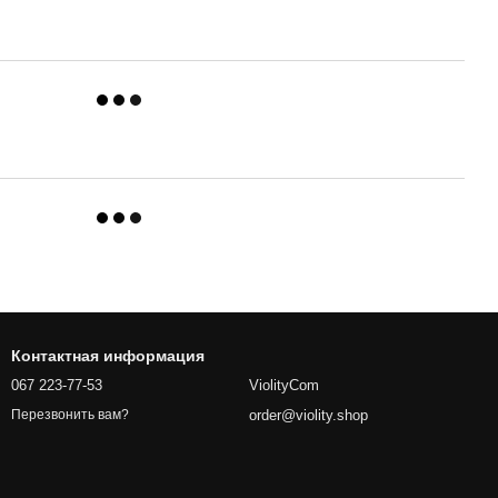
Контактная информация
067 223-77-53
ViolityCom
order@violity.shop
Перезвонить вам?